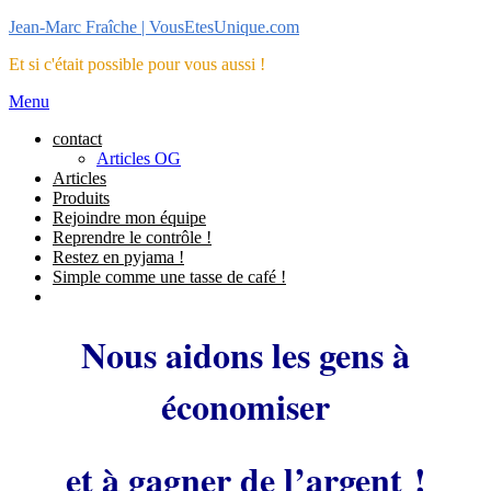
Aller
Jean-Marc Fraîche | VousEtesUnique.com
au
Et si c'était possible pour vous aussi !
contenu
Menu
contact
Articles OG
Articles
Produits
Rejoindre mon équipe
Reprendre le contrôle !
Restez en pyjama !
Simple comme une tasse de café !
Nous aidons les gens à
économiser
et à gagner de l’argent !